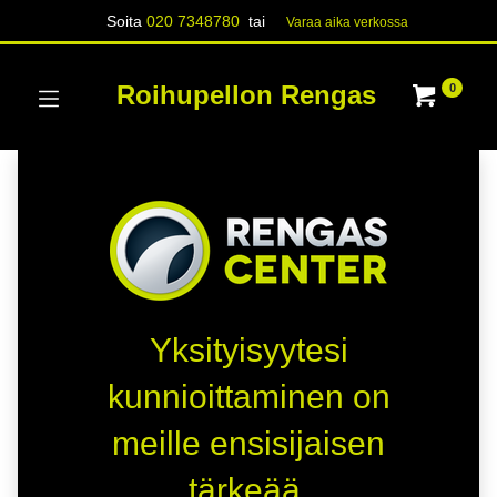
Soita
020 7348780
tai
Varaa aika verk​​​​ossa
Roihupellon Rengas
0
Yksityisyytesi
kunnioittaminen on
meille ensisijaisen
tärkeää.