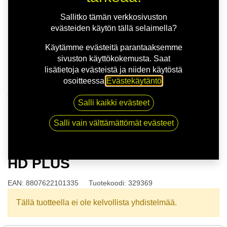
Sallitko tämän verkkosivuston
evästeiden käytön tällä selaimella?
Käytämme evästeitä parantaaksemme
sivuston käyttökokemusta. Saat
lisätietoja evästeistä ja niiden käytöstä
osoitteessa
Evästekäytäntö
.
Kauppa
Salli kaikki evästeet
175/60R14 79H NEXEN N'BLUE HD PLUS
Salli vain välttämättömät evästeet
175/60R14 79H NEXEN N'BLUE
HD PLUS
EAN:
8807622101335
Tuotekoodi:
329369
Tällä tuotteella ei ole kelvollista yhdistelmää.