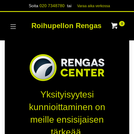
Soita
020 7348780
tai
Varaa aika verk​​​​ossa
Roihupellon Rengas
0
Yksityisyytesi
kunnioittaminen on
meille ensisijaisen
tärkeää.