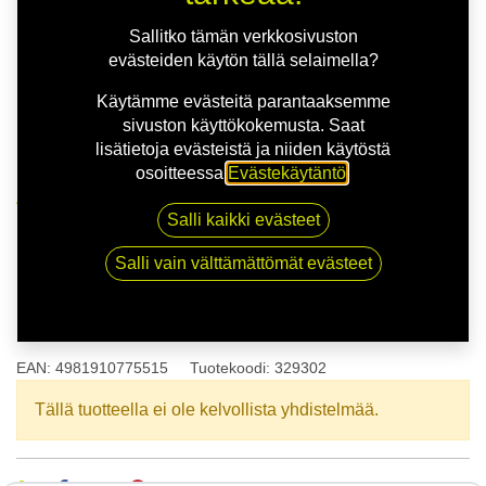
Sallitko tämän verkkosivuston
evästeiden käytön tällä selaimella?
Käytämme evästeitä parantaaksemme
sivuston käyttökokemusta. Saat
lisätietoja evästeistä ja niiden käytöstä
osoitteessa
Evästekäytäntö
.
Kauppa
175/55R15 77T TOYO NANOENERGY 3
Salli kaikki evästeet
Salli vain välttämättömät evästeet
175/55R15 77T TOYO
NANOENERGY 3
EAN:
4981910775515
Tuotekoodi:
329302
Tällä tuotteella ei ole kelvollista yhdistelmää.