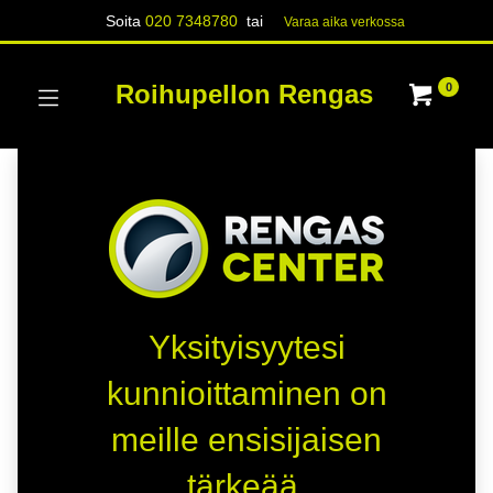
Soita
020 7348780
tai
Varaa aika verk​​​​ossa
Roihupellon Rengas
0
Yksityisyytesi
kunnioittaminen on
meille ensisijaisen
tärkeää.