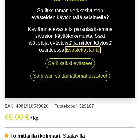
Sallitko tämän verkkosivuston
evästeiden käytön tällä selaimella?
Käytämme evästeitä parantaaksemme
sivuston käyttökokemusta. Saat
lisätietoja evästeistä ja niiden käytöstä
osoitteessa
Evästekäytäntö
.
Kauppa
175/65R14 82H TOYO OBSERVE GSI-6
Salli kaikki evästeet
Salli vain välttämättömät evästeet
175/65R14 82H TOYO
OBSERVE GSI-6
EAN:
4981910530626
Tuotekoodi:
329167
69,00
€
/ kpl
Toimittajilla (kotimaa):
Saatavilla