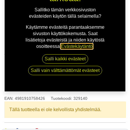
Sallitko tämän verkkosivuston
evästeiden käytön tällä selaimella?
Käytämme evästeitä parantaaksemme
sivuston käyttökokemusta. Saat
lisätietoja evästeistä ja niiden käytöstä
osoitteessa
Evästekäytäntö
.
Kauppa
175/60R13 77H TOYO PROXES CF2
Salli kaikki evästeet
Salli vain välttämättömät evästeet
175/60R13 77H TOYO PROXES
CF2
EAN:
4981910758426
Tuotekoodi:
329140
Tällä tuotteella ei ole kelvollista yhdistelmää.