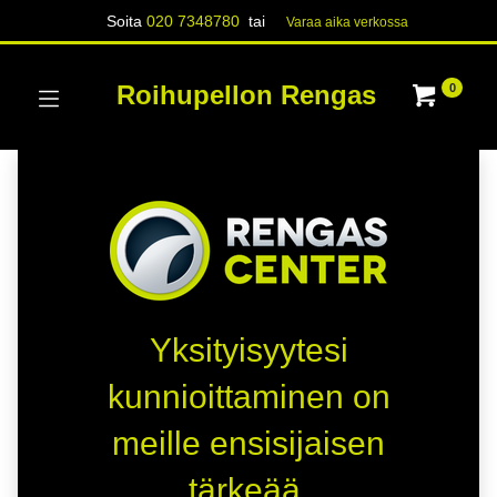
Soita
020 7348780
tai
Varaa aika verk​​​​ossa
Roihupellon Rengas
0
Yksityisyytesi
kunnioittaminen on
meille ensisijaisen
tärkeää.