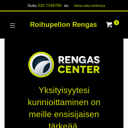
Soita
020 7348780
tai
Varaa aika verk​​​​ossa
Roihupellon Rengas
0
Yksityisyytesi
kunnioittaminen on
meille ensisijaisen
tärkeää.