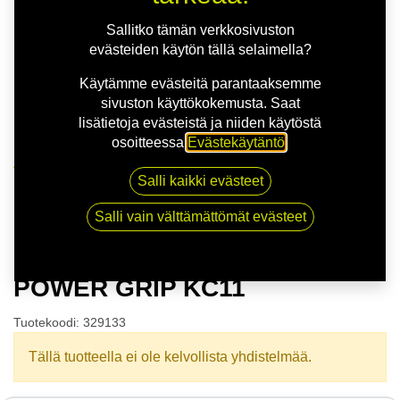
Sallitko tämän verkkosivuston
evästeiden käytön tällä selaimella?
Käytämme evästeitä parantaaksemme
sivuston käyttökokemusta. Saat
lisätietoja evästeistä ja niiden käytöstä
osoitteessa
Evästekäytäntö
.
Kauppa
Salli kaikki evästeet
165/70R14C 89Q MARSHAL POWER GRIP KC11
Salli vain välttämättömät evästeet
165/70R14C 89Q MARSHAL
POWER GRIP KC11
Tuotekoodi:
329133
Tällä tuotteella ei ole kelvollista yhdistelmää.