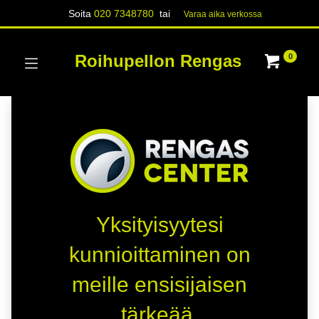
Soita
020 7348780
tai
Varaa aika verk​​​​ossa
Roihupellon Rengas
0
Yksityisyytesi
kunnioittaminen on
meille ensisijaisen
tärkeää.