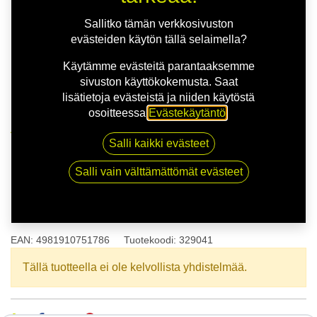
Sallitko tämän verkkosivuston
evästeiden käytön tällä selaimella?
Käytämme evästeitä parantaaksemme
sivuston käyttökokemusta. Saat
lisätietoja evästeistä ja niiden käytöstä
osoitteessa
Evästekäytäntö
.
Kauppa
165/70R14 81T TOYO NANOENERGY 3
Salli kaikki evästeet
Salli vain välttämättömät evästeet
165/70R14 81T TOYO
NANOENERGY 3
EAN:
4981910751786
Tuotekoodi:
329041
Tällä tuotteella ei ole kelvollista yhdistelmää.