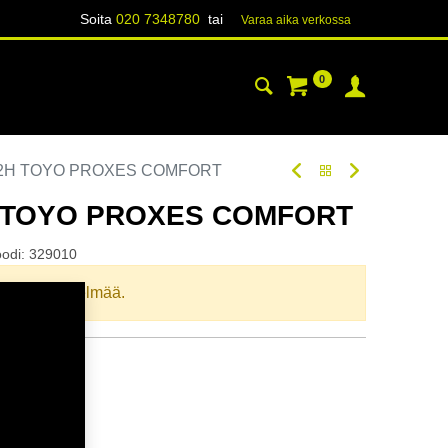
Soita
020 7348780
tai
Varaa aika verk​​​​ossa
0
YHTEYSTIEDOT
TIETOA
82H TOYO PROXES COMFORT
H TOYO PROXES COMFORT
oodi:
329010
llista yhdistelmää.