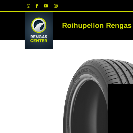
|
Roihupellon Rengas
RE