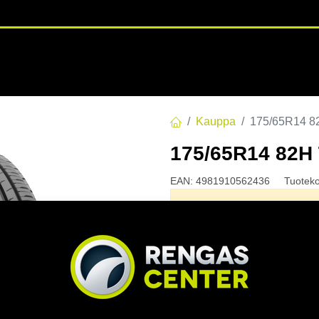
RENGASHOTELLI
NKAAT
VANTEET
PALVELUT
TUOTE
Kauppa
175/65R14 
175/65R14 82
EAN:
4981910562436
Tuotek
Tällä tuotteella ei ole kelvo
Jaa
Toimitusehdot