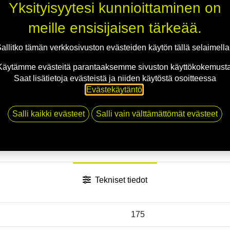
Yksityisyytesi kunnioittaminen on
meille ensisijaisen tärkeää.
allitko tämän verkkosivuston evästeiden käytön tällä selaimell
Käytämme evästeitä parantaaksemme sivuston käyttökokemusta
Saat lisätietoja evästeistä ja niiden käytöstä osoitteessa
Evästekäytäntö
.
Salli kaikki evästeet
Salli vain välttämättömät evästeet
Tekniset tiedot
175