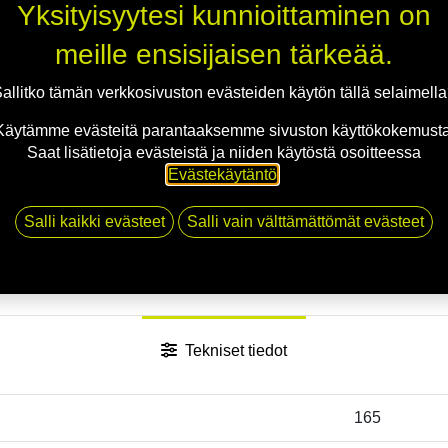
Yksityisyytesi kunnioittaminen on
meille ensisijaisen tärkeää.
allitko tämän verkkosivuston evästeiden käytön tällä selaimell
Käytämme evästeitä parantaaksemme sivuston käyttökokemusta
Saat lisätietoja evästeistä ja niiden käytöstä osoitteessa
Evästekäytäntö
.
Salli kaikki evästeet
Salli vain välttämättömät evästeet
Tekniset tiedot
165