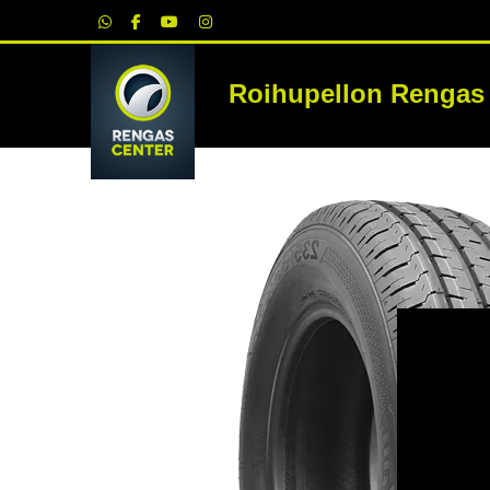
|
Roihupellon Rengas
RE