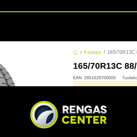
RENGASHOTELLI
NKAAT
VANTEET
PALVELUT
TUOTE
Kauppa
165/70R13C
165/70R13C 88
EAN:
2851628700005
Tuotek
Tällä tuotteella ei ole kelvo
Jaa
Toimitusehdot