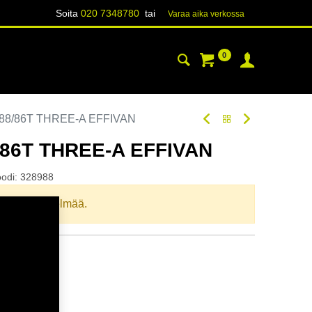
Soita
020 7348780
tai
Varaa aika verk​​​​ossa
0
YHTEYSTIEDOT
TIETOA
 88/86T THREE-A EFFIVAN
/86T THREE-A EFFIVAN
oodi:
328988
llista yhdistelmää.