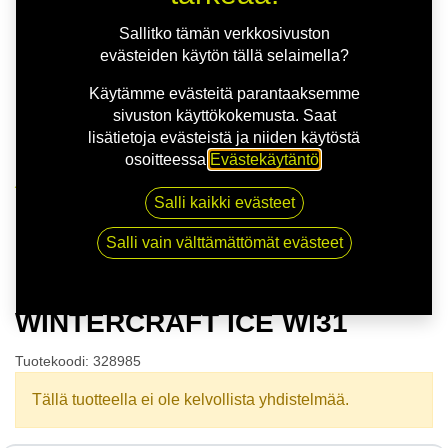
Sallitko tämän verkkosivuston
evästeiden käytön tällä selaimella?
Käytämme evästeitä parantaaksemme
sivuston käyttökokemusta. Saat
lisätietoja evästeistä ja niiden käytöstä
osoitteessa
Evästekäytäntö
.
Kauppa
Salli kaikki evästeet
165/65R14 79T MARSHAL WINTERCRAFT ICE WI31
Salli vain välttämättömät evästeet
165/65R14 79T MARSHAL
WINTERCRAFT ICE WI31
Tuotekoodi:
328985
Tällä tuotteella ei ole kelvollista yhdistelmää.