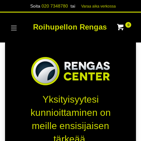
Soita
020 7348780
tai
Varaa aika verk​​​​ossa
Roihupellon Rengas
0
Yksityisyytesi
kunnioittaminen on
meille ensisijaisen
tärkeää.