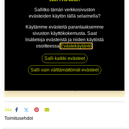
Sallitko tämän verkkosivuston
evästeiden käytön tällä selaimella?
Käytämme evästeitä parantaaksemme
sivuston käyttökokemusta. Saat
lisätietoja evästeistä ja niiden käytöstä
osoitteessa
Evästekäytäntö
.
Kauppa
165/80R14 85T TOYO 330
Salli kaikki evästeet
165/80R14 85T TOYO 330
Salli vain välttämättömät evästeet
EAN:
4981910848943
Tuotekoodi:
328981
Tällä tuotteella ei ole kelvollista yhdistelmää.
Jaa
Toimitusehdot