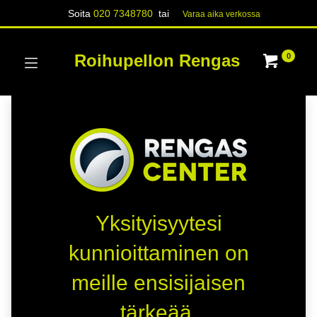
Soita
020 7348780
tai
Varaa aika verk​​​​ossa
Roihupellon Rengas
0
Yksityisyytesi
kunnioittaminen on
meille ensisijaisen
tärkeää.