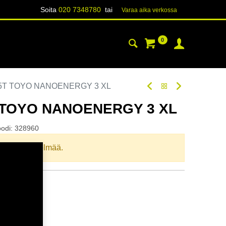
Soita
020 7348780
tai
Varaa aika verk​​​​ossa
0
YHTEYSTIEDOT
TIETOA
85T TOYO NANOENERGY 3 XL
T TOYO NANOENERGY 3 XL
oodi:
328960
llista yhdistelmää.