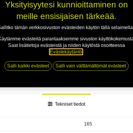
Yksityisyytesi kunnioittaminen on
meille ensisijaisen tärkeää.
allitko tämän verkkosivuston evästeiden käytön tällä selaimell
Käytämme evästeitä parantaaksemme sivuston käyttökokemusta
Saat lisätietoja evästeistä ja niiden käytöstä osoitteessa
Evästekäytäntö
.
Salli kaikki evästeet
Salli vain välttämättömät evästeet
Tekniset tiedot
165