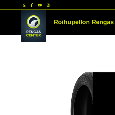
|
Roihupellon Rengas
RE