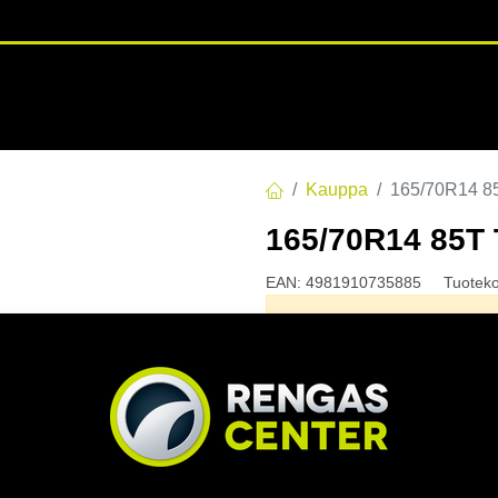
RENGASHOTELLI
NKAAT
VANTEET
PALVELUT
TUOTE
Kauppa
165/70R14 
165/70R14 85
EAN:
4981910735885
Tuotek
Tällä tuotteella ei ole kelvo
Jaa
Toimitusehdot