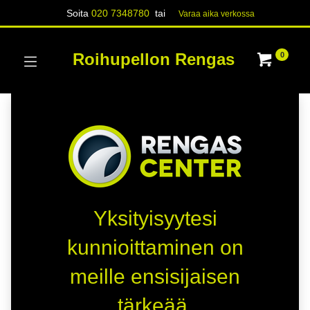
Soita
020 7348780
tai
Varaa aika verk​​​​ossa
Roihupellon Rengas
0
Yksityisyytesi
kunnioittaminen on
meille ensisijaisen
tärkeää.