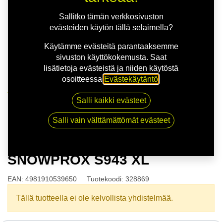
Sallitko tämän verkkosivuston
evästeiden käytön tällä selaimella?
Käytämme evästeitä parantaaksemme
sivuston käyttökokemusta. Saat
lisätietoja evästeistä ja niiden käytöstä
osoitteessa
Evästekäytäntö
.
Kauppa
Salli kaikki evästeet
165/70R14 85T TOYO SNOWPROX S943 XL
Salli vain välttämättömät evästeet
165/70R14 85T TOYO
SNOWPROX S943 XL
EAN:
4981910539650
Tuotekoodi:
328869
Tällä tuotteella ei ole kelvollista yhdistelmää.