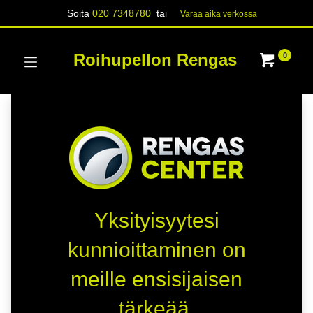
Soita
020 7348780
tai
Varaa aika verk​​​​ossa
Roihupellon Rengas
0
Yksityisyytesi
kunnioittaminen on
meille ensisijaisen
tärkeää.