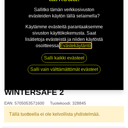
Sallitko tämän verkkosivuston
evästeiden käytön tällä selaimella?
Käytämme evästeitä parantaaksemme
sivuston käyttökokemusta. Saat
lisätietoja evästeistä ja niiden käytöstä
osoitteessa
Evästekäytäntö
.
Kauppa
Salli kaikki evästeet
165/70R13 79T NORDEXX WINTERSAFE 2
Salli vain välttämättömät evästeet
165/70R13 79T NORDEXX
WINTERSAFE 2
EAN:
5705053571600
Tuotekoodi:
328845
Tällä tuotteella ei ole kelvollista yhdistelmää.