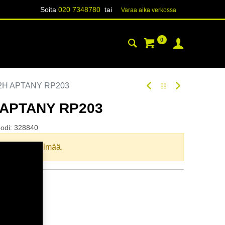
Soita
020 7348780
tai
Varaa aika verk​​​​ossa
0
YHTEYSTIEDOT
TIETOA
72H APTANY RP203
 APTANY RP203
odi:
328840
llista yhdistelmää.