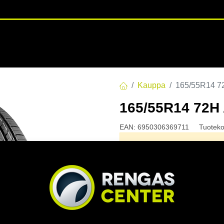
RENGASHOTELLI
NKAAT
VANTEET
PALVELUT
TUOTE
Kauppa
165/55R14 
165/55R14 72H
EAN:
6950306369711
Tuoteko
Tällä tuotteella ei ole kelvo
Jaa
Toimitusehdot