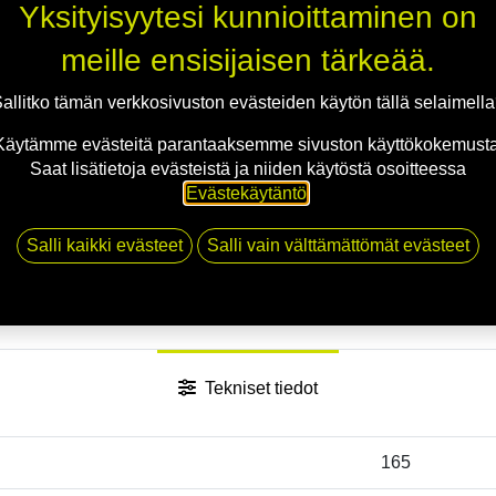
Yksityisyytesi kunnioittaminen on
meille ensisijaisen tärkeää.
allitko tämän verkkosivuston evästeiden käytön tällä selaimell
Käytämme evästeitä parantaaksemme sivuston käyttökokemusta
Saat lisätietoja evästeistä ja niiden käytöstä osoitteessa
Evästekäytäntö
.
Salli kaikki evästeet
Salli vain välttämättömät evästeet
Tekniset tiedot
165