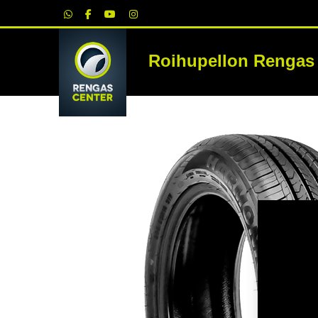
|
Roihupellon Rengas
RE