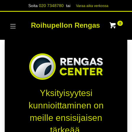
Soita
020 7348780
tai
Varaa aika verk​​​​ossa
Roihupellon Rengas
0
Yksityisyytesi
kunnioittaminen on
meille ensisijaisen
tärkeää.