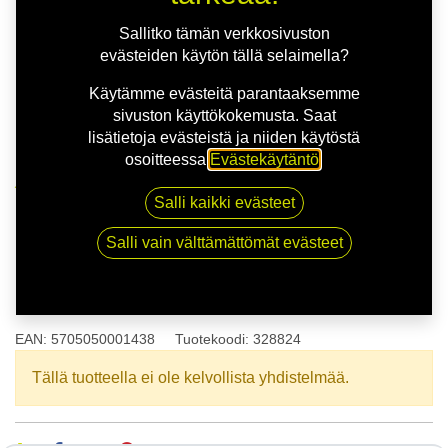
Sallitko tämän verkkosivuston
evästeiden käytön tällä selaimella?
Käytämme evästeitä parantaaksemme
sivuston käyttökokemusta. Saat
lisätietoja evästeistä ja niiden käytöstä
osoitteessa
Evästekäytäntö
.
Kauppa
175/65R14 82T NORDEXX NS3000
Salli kaikki evästeet
Salli vain välttämättömät evästeet
175/65R14 82T NORDEXX
NS3000
EAN:
5705050001438
Tuotekoodi:
328824
Tällä tuotteella ei ole kelvollista yhdistelmää.