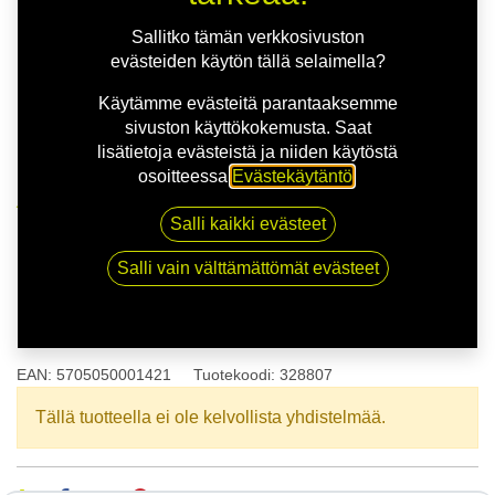
Sallitko tämän verkkosivuston
evästeiden käytön tällä selaimella?
Käytämme evästeitä parantaaksemme
sivuston käyttökokemusta. Saat
lisätietoja evästeistä ja niiden käytöstä
osoitteessa
Evästekäytäntö
.
Kauppa
155/65R14 75T NORDEXX NS3000
Salli kaikki evästeet
Salli vain välttämättömät evästeet
155/65R14 75T NORDEXX
NS3000
EAN:
5705050001421
Tuotekoodi:
328807
Tällä tuotteella ei ole kelvollista yhdistelmää.