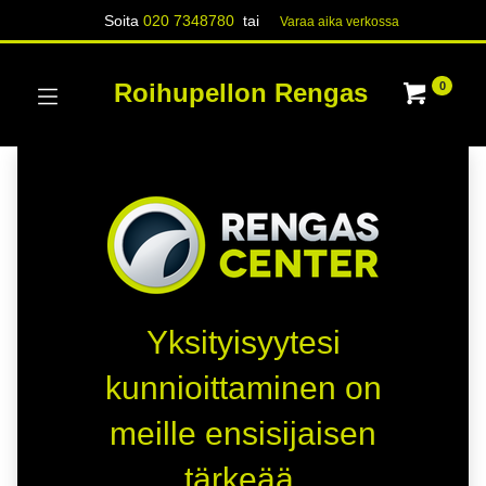
Soita
020 7348780
tai
Varaa aika verk​​​​ossa
Roihupellon Rengas
0
Yksityisyytesi
kunnioittaminen on
meille ensisijaisen
tärkeää.