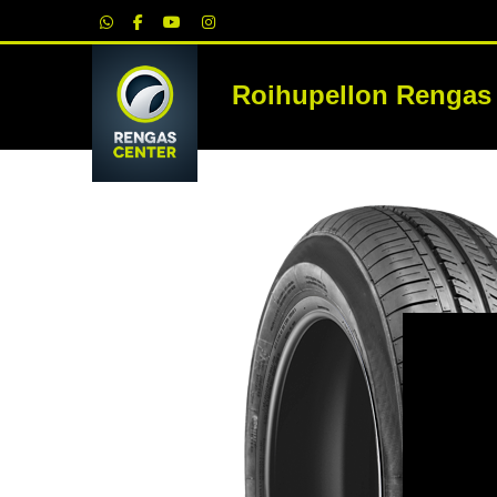
|
Roihupellon Rengas
RE