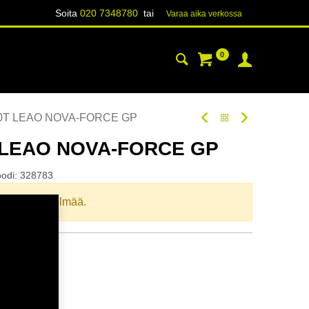
Soita
020 7348780
tai
Varaa aika verk​​​​ossa
0
YHTEYSTIEDOT
TIETOA
80T LEAO NOVA-FORCE GP
T LEAO NOVA-FORCE GP
oodi:
328783
llista yhdistelmää.