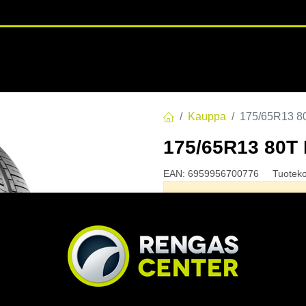
RENGASHOTELLI
NKAAT
VANTEET
PALVELUT
TUOTE
Kauppa
175/65R13 
175/65R13 80
EAN:
6959956700776
Tuotek
Tällä tuotteella ei ole kelvo
Jaa
Toimitusehdot