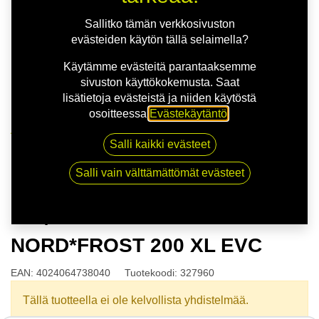
Sallitko tämän verkkosivuston
evästeiden käytön tällä selaimella?
Käytämme evästeitä parantaaksemme
sivuston käyttökokemusta. Saat
lisätietoja evästeistä ja niiden käytöstä
osoitteessa
Evästekäytäntö
.
Kauppa
Salli kaikki evästeet
175/65R14 86T GISLAVED NORD*FROST 200 XL
EVC
Salli vain välttämättömät evästeet
175/65R14 86T GISLAVED
NORD*FROST 200 XL EVC
EAN:
4024064738040
Tuotekoodi:
327960
Tällä tuotteella ei ole kelvollista yhdistelmää.