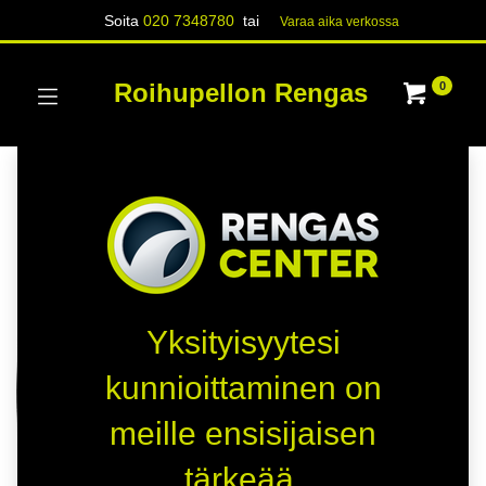
Soita
020 7348780
tai
Varaa aika verk​​​​ossa
Roihupellon Rengas
0
Yksityisyytesi
kunnioittaminen on
meille ensisijaisen
tärkeää.