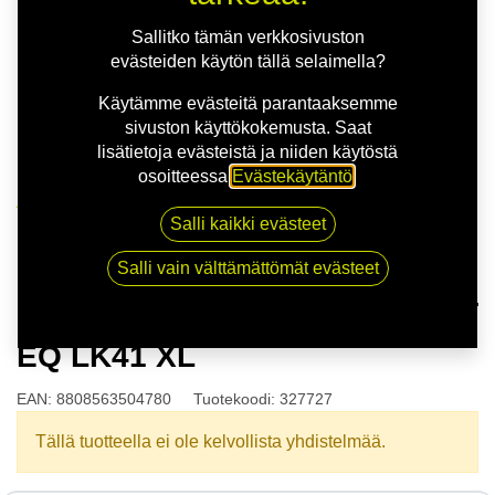
Sallitko tämän verkkosivuston
evästeiden käytön tällä selaimella?
Käytämme evästeitä parantaaksemme
sivuston käyttökokemusta. Saat
lisätietoja evästeistä ja niiden käytöstä
osoitteessa
Evästekäytäntö
.
Kauppa
Salli kaikki evästeet
175/65R14 86T LAUFENN G FIT EQ LK41 XL
Salli vain välttämättömät evästeet
175/65R14 86T LAUFENN G FIT
EQ LK41 XL
EAN:
8808563504780
Tuotekoodi:
327727
Tällä tuotteella ei ole kelvollista yhdistelmää.