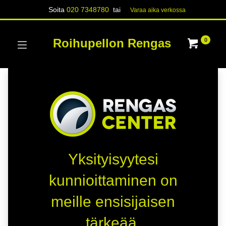
Soita
020 7348780
tai
Varaa aika verk​​​​ossa
Roihupellon Rengas
0
Yksityisyytesi
kunnioittaminen on
meille ensisijaisen
tärkeää.