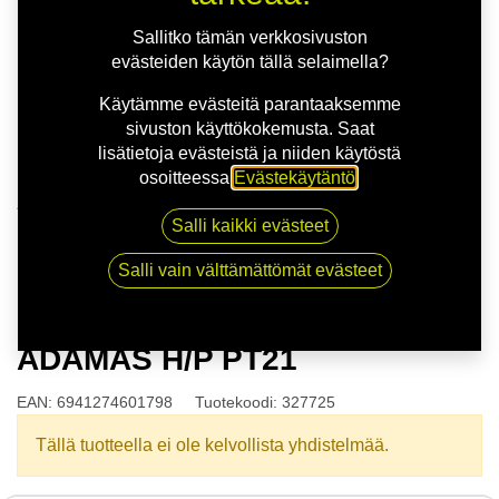
Sallitko tämän verkkosivuston
evästeiden käytön tällä selaimella?
Käytämme evästeitä parantaaksemme
sivuston käyttökokemusta. Saat
lisätietoja evästeistä ja niiden käytöstä
osoitteessa
Evästekäytäntö
.
Kauppa
Salli kaikki evästeet
175/60R13 77H POWERTRAC ADAMAS H/P PT21
Salli vain välttämättömät evästeet
175/60R13 77H POWERTRAC
ADAMAS H/P PT21
EAN:
6941274601798
Tuotekoodi:
327725
Tällä tuotteella ei ole kelvollista yhdistelmää.