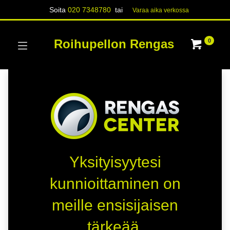
Soita
020 7348780
tai
Varaa aika verk​​​​ossa
Roihupellon Rengas
0
Yksityisyytesi
kunnioittaminen on
meille ensisijaisen
tärkeää.