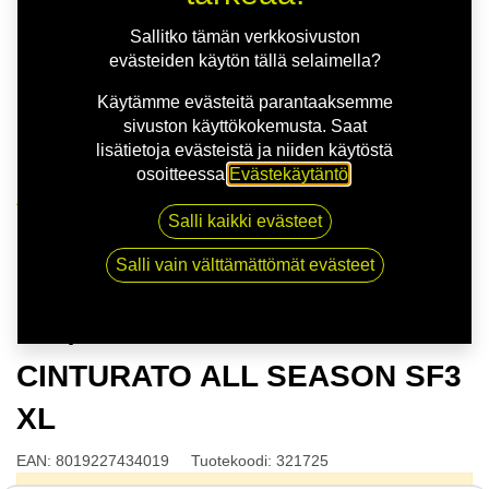
Sallitko tämän verkkosivuston
evästeiden käytön tällä selaimella?
Käytämme evästeitä parantaaksemme
sivuston käyttökokemusta. Saat
lisätietoja evästeistä ja niiden käytöstä
osoitteessa
Evästekäytäntö
.
Kauppa
Salli kaikki evästeet
175/60R18 85H PIRELLI CINTURATO ALL SEASON
SF3 XL
Salli vain välttämättömät evästeet
175/60R18 85H PIRELLI
CINTURATO ALL SEASON SF3
XL
EAN:
8019227434019
Tuotekoodi:
321725