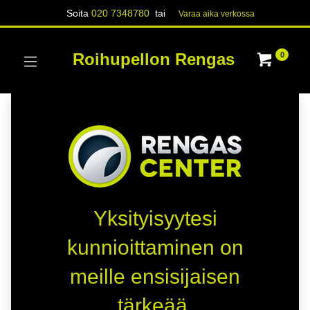
Soita
020 7348780
tai
Varaa aika verk​​​​ossa
Roihupellon Rengas
0
Yksityisyytesi
kunnioittaminen on
meille ensisijaisen
tärkeää.