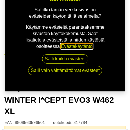
Sallitko tämän verkkosivuston
evästeiden käytön tällä selaimella?
Käytämme evästeitä parantaaksemme
sivuston käyttökokemusta. Saat
lisätietoja evästeistä ja niiden käytöstä
osoitteessa
Evästekäytäntö
.
Kauppa
Salli kaikki evästeet
175/60R15 81H HANKOOK WINTER I*CEPT EVO3
W462 XL
Salli vain välttämättömät evästeet
175/60R15 81H HANKOOK
WINTER I*CEPT EVO3 W462
XL
EAN:
8808563596501
Tuotekoodi:
317784