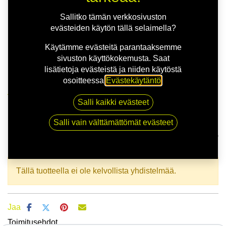
Sallitko tämän verkkosivuston
evästeiden käytön tällä selaimella?
Käytämme evästeitä parantaaksemme
sivuston käyttökokemusta. Saat
lisätietoja evästeistä ja niiden käytöstä
osoitteessa
Evästekäytäntö
.
Kauppa
165/70R14 85T APLUS A701 XL
Salli kaikki evästeet
Salli vain välttämättömät evästeet
165/70R14 85T APLUS A701 XL
EAN:
6924064124905
Tuotekoodi:
317157
Tällä tuotteella ei ole kelvollista yhdistelmää.
Jaa
Toimitusehdot