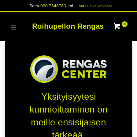
Soita
020 7348780
tai
Varaa aika verk​​​​ossa
Roihupellon Rengas
0
Yksityisyytesi
kunnioittaminen on
meille ensisijaisen
tärkeää.