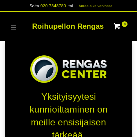
Soita
020 7348780
tai
Varaa aika verk​​​​ossa
Roihupellon Rengas
0
Yksityisyytesi
kunnioittaminen on
meille ensisijaisen
tärkeää.