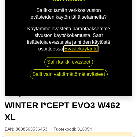
Sallitko tämän verkkosivuston
evästeiden käytön tällä selaimella?
Käytämme evästeitä parantaaksemme
sivuston käyttökokemusta. Saat
lisätietoja evästeistä ja niiden käytöstä
osoitteessa
Evästekäytäntö
.
Kauppa
Salli kaikki evästeet
165/70R14 81T HANKOOK WINTER I*CEPT EVO3
W462 XL
Salli vain välttämättömät evästeet
165/70R14 81T HANKOOK
WINTER I*CEPT EVO3 W462
XL
EAN:
8808563536453
Tuotekoodi:
316054