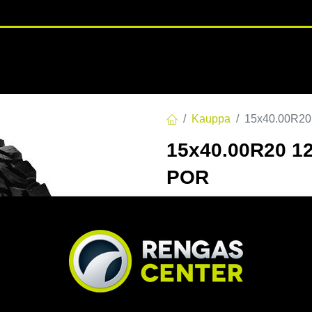
RENGASHOTELLI
NKAAT
VANTEET
PALVELUT
TUOTE
Kauppa
15x40.00R2
15x40.00R20 
POR
EAN:
6913000030301
Tuotek
Tällä tuotteella ei ole kelvo
Jaa
Toimitusehdot