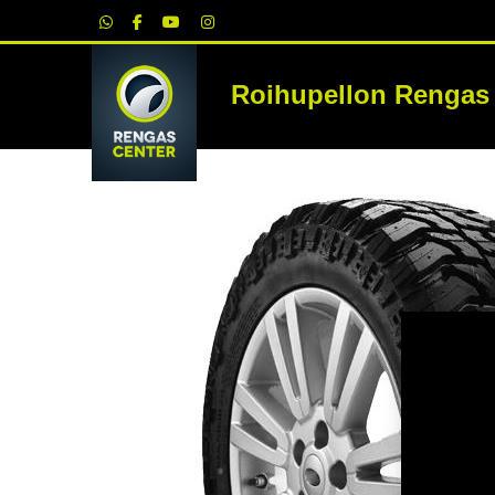
|
Roihupellon Rengas
RE