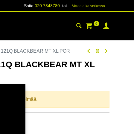
Soita
020 7348780
tai
Varaa aika verk​​​​ossa
0
YHTEYSTIEDOT
TIETOA
0 121Q BLACKBEAR MT XL POR
121Q BLACKBEAR MT XL
oodi:
315703
llista yhdistelmää.