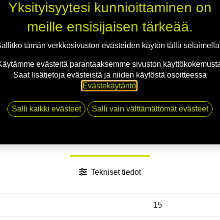
Yksityisyytesi kunnioittaminen on
meille ensisijaisen tärkeää.
allitko tämän verkkosivuston evästeiden käytön tällä selaimell
Käytämme evästeitä parantaaksemme sivuston käyttökokemusta
Saat lisätietoja evästeistä ja niiden käytöstä osoitteessa
Evästekäytäntö
.
Salli kaikki evästeet
Salli vain välttämättömät evästeet
Tekniset tiedot
15