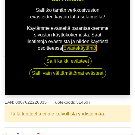
Sallitko tämän verkkosivuston
evästeiden käytön tällä selaimella?
Käytämme evästeitä parantaaksemme
sivuston käyttökokemusta. Saat
lisätietoja evästeistä ja niiden käytöstä
osoitteessa
Evästekäytäntö
.
Kauppa
175/55R15 77T NEXEN N BLUE S XL
Salli kaikki evästeet
Salli vain välttämättömät evästeet
175/55R15 77T NEXEN N BLUE
S XL
EAN:
8807622226335
Tuotekoodi:
314597
Tällä tuotteella ei ole kelvollista yhdistelmää.