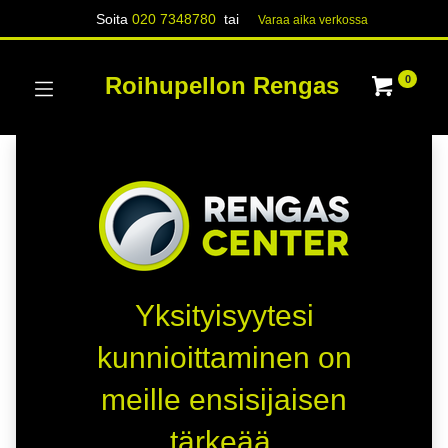
Soita
020 7348780
tai
Varaa aika verk​​​​ossa
Roihupellon Rengas
0
Yksityisyytesi
kunnioittaminen on
meille ensisijaisen
tärkeää.