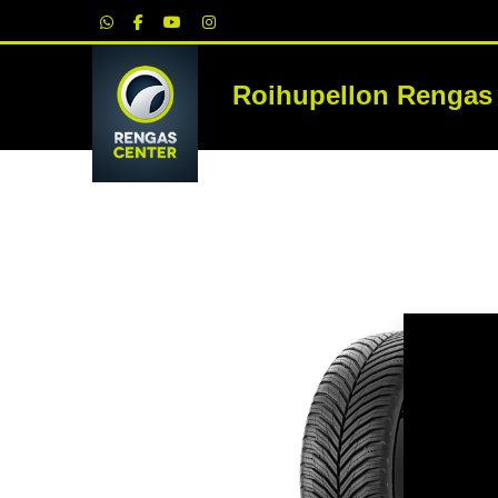
|
Roihupellon Rengas
RE