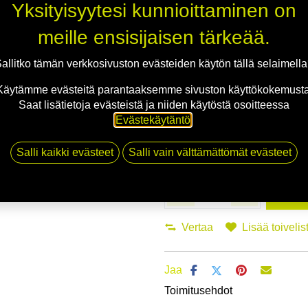
Yksityisyytesi kunnioittaminen on
Asennuspalvelu
meille ensisijaisen tärkeää.
Mikäli valitset asennuksen, pääs
allitko tämän verkkosivuston evästeiden käytön tällä selaimell
Käytämme evästeitä parantaaksemme sivuston käyttökokemusta
1
X 175/60R18 85H MICHELIN CROS
Saat lisätietoja evästeistä ja niiden käytöstä osoitteessa
EI ASENNUSTA
Evästekäytäntö
.
Salli kaikki evästeet
Salli vain välttämättömät evästeet
Li
Vertaa
Lisää toivelis
Jaa
Toimitusehdot