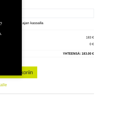
et varaamaan ajan kassalla
a?
.
SCLIMATE 3 XL
183 €
0 €
YHTEENSÄ:
183.00 €
sää ostoskoriin
talle