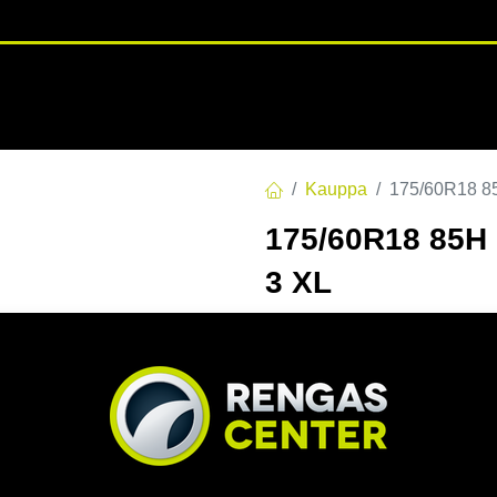
RENGASHOTELLI
NKAAT
VANTEET
PALVELUT
TUOTE
Kauppa
175/60R18 
175/60R18 85
3 XL
EAN:
3528702377291
Tuotek
183,00
€
/ kpl
Toimittajilla (kotimaa):
Saa
Toimitusaika:
3 arkipäivä