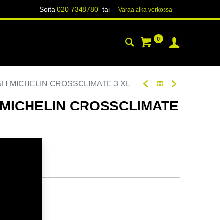
Soita
020 7348780
tai
Varaa aika verk​​​​ossa
0
YHTEYSTIEDOT
TIETOA
85H MICHELIN CROSSCLIMATE 3 XL
H MICHELIN CROSSCLIMATE
oodi:
311746
tavilla
ä