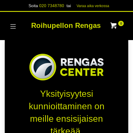
Soita
020 7348780
tai
Varaa aika verk​​​​ossa
Roihupellon Rengas
0
Yksityisyytesi
kunnioittaminen on
meille ensisijaisen
tärkeää.