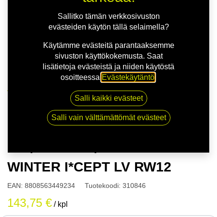
Sallitko tämän verkkosivuston
evästeiden käytön tällä selaimella?
Käytämme evästeitä parantaaksemme
sivuston käyttökokemusta. Saat
lisätietoja evästeistä ja niiden käytöstä
osoitteessa
Evästekäytäntö
.
Kauppa
Salli kaikki evästeet
165/70R13 88/86R HANKOOK WINTER I*CEPT LV
RW12
Salli vain välttämättömät evästeet
165/70R13 88/86R HANKOOK
WINTER I*CEPT LV RW12
EAN:
8808563449234
Tuotekoodi:
310846
143,75
€
/ kpl