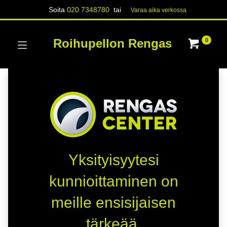
Soita
020 7348780
tai
Varaa aika verk​​​​ossa
Roihupellon Rengas
0
Yksityisyytesi
kunnioittaminen on
meille ensisijaisen
tärkeää.