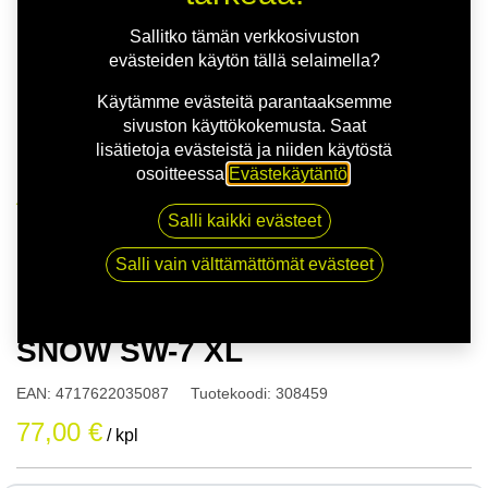
Sallitko tämän verkkosivuston
evästeiden käytön tällä selaimella?
Käytämme evästeitä parantaaksemme
sivuston käyttökokemusta. Saat
lisätietoja evästeistä ja niiden käytöstä
osoitteessa
Evästekäytäntö
.
Kauppa
Salli kaikki evästeet
165/80R13 83T NANKANG SNOW SW-7 XL
Salli vain välttämättömät evästeet
165/80R13 83T NANKANG
SNOW SW-7 XL
EAN:
4717622035087
Tuotekoodi:
308459
77,00
€
/ kpl