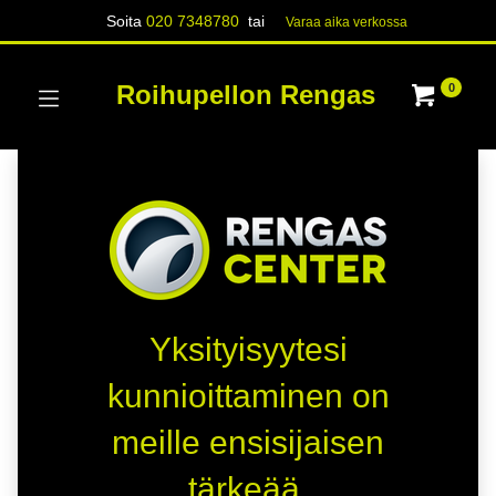
Soita
020 7348780
tai
Varaa aika verk​​​​ossa
Roihupellon Rengas
0
Yksityisyytesi
kunnioittaminen on
meille ensisijaisen
tärkeää.