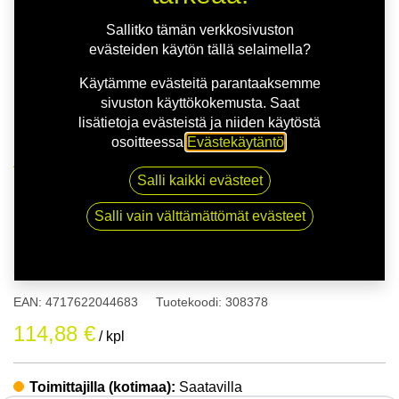
Sallitko tämän verkkosivuston
evästeiden käytön tällä selaimella?
Käytämme evästeitä parantaaksemme
sivuston käyttökokemusta. Saat
lisätietoja evästeistä ja niiden käytöstä
osoitteessa
Evästekäytäntö
.
Kauppa
155/80R13C 91T NANKANG SNOW SL-6
Salli kaikki evästeet
Salli vain välttämättömät evästeet
155/80R13C 91T NANKANG
SNOW SL-6
EAN:
4717622044683
Tuotekoodi:
308378
114,88
€
/ kpl
Toimittajilla (kotimaa):
Saatavilla