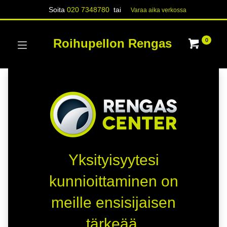
Soita
020 7348780
tai
Varaa aika verk​​​​ossa
Roihupellon Rengas
0
Yksityisyytesi
kunnioittaminen on
meille ensisijaisen
tärkeää.