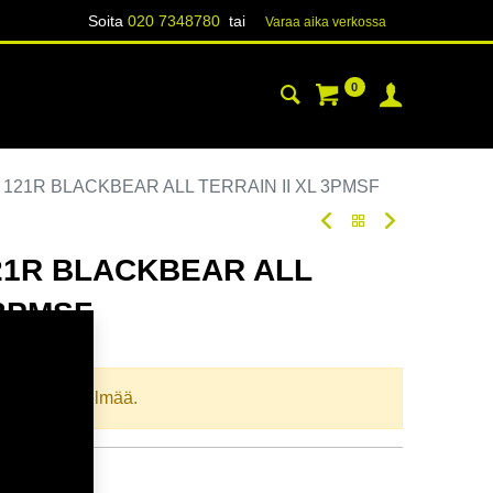
Soita
020 7348780
tai
Varaa aika verk​​​​ossa
0
YHTEYSTIEDOT
TIETOA
8 121R BLACKBEAR ALL TERRAIN II XL 3PMSF
121R BLACKBEAR ALL
 3PMSF
oodi:
306807
llista yhdistelmää.