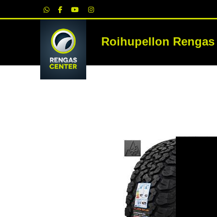
|
Roihupellon Rengas
RE