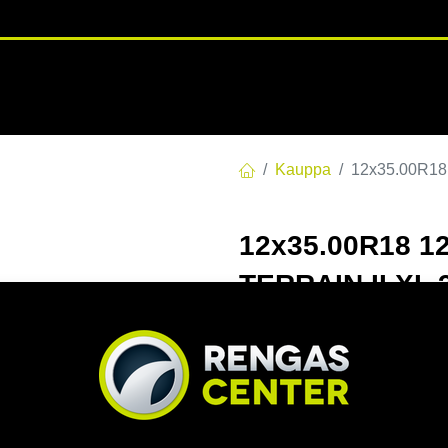
RENGASHOTELLI
NKAAT
VANTEET
PALVELUT
TUOTE
Kauppa
12x35.00R1
12x35.00R18 
TERRAIN II XL
EAN:
6913000290286
Tuotek
Tällä tuotteella ei ole kelvo
Jaa