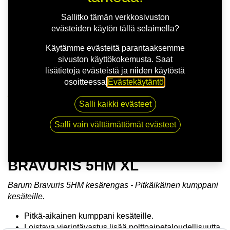
Sallitko tämän verkkosivuston
evästeiden käytön tällä selaimella?
Käytämme evästeitä parantaaksemme
sivuston käyttökokemusta. Saat
lisätietoja evästeistä ja niiden käytöstä
osoitteessa
Evästekäytäntö
.
Kauppa
Salli kaikki evästeet
165/70R14 81T BARUM BRAVURIS 5HM XL
Salli vain välttämättömät evästeet
165/70R14 81T BARUM
BRAVURIS 5HM XL
Barum Bravuris 5HM kesärengas - Pitkäikäinen kumppani
kesäteille.
Pitkä-aikainen kumppani kesäteille.
Loistava vierintävastus lisää polttoainetaloudellisuutta.