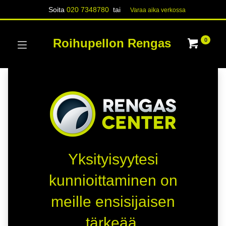
Soita
020 7348780
tai
Varaa aika verk​​​​ossa
Roihupellon Rengas
0
Yksityisyytesi
kunnioittaminen on
meille ensisijaisen
tärkeää.