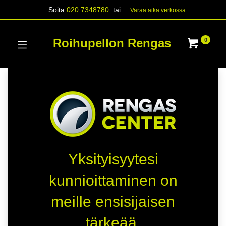
Soita
020 7348780
tai
Varaa aika verk​​​​ossa
Roihupellon Rengas
0
Yksityisyytesi
kunnioittaminen on
meille ensisijaisen
tärkeää.