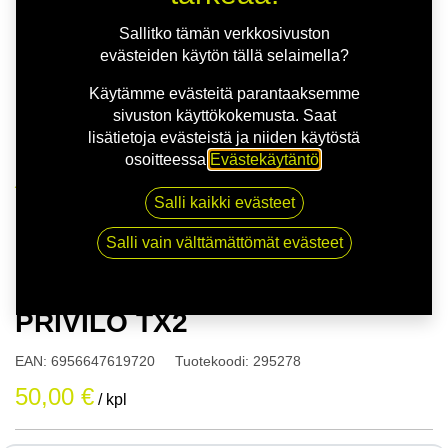
Sallitko tämän verkkosivuston
evästeiden käytön tällä selaimella?
Käytämme evästeitä parantaaksemme
sivuston käyttökokemusta. Saat
lisätietoja evästeistä ja niiden käytöstä
osoitteessa
Evästekäytäntö
.
Kauppa
Salli kaikki evästeet
165/80R13 83T TRACMAX X PRIVILO TX2
Salli vain välttämättömät evästeet
165/80R13 83T TRACMAX X
PRIVILO TX2
EAN:
6956647619720
Tuotekoodi:
295278
50,00
€
/ kpl