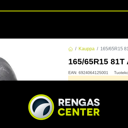
RENGASHOTELLI
NKAAT
VANTEET
PALVELUT
TUOTE
Kauppa
165/65R15 8
165/65R15 81T
EAN:
6924064125001
Tuotek
Tällä tuotteella ei ole kelvo
Jaa
Toimitusehdot