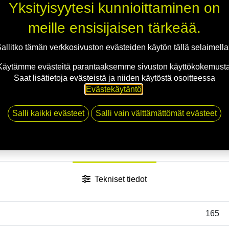
Yksityisyytesi kunnioittaminen on
meille ensisijaisen tärkeää.
allitko tämän verkkosivuston evästeiden käytön tällä selaimell
Käytämme evästeitä parantaaksemme sivuston käyttökokemusta
Saat lisätietoja evästeistä ja niiden käytöstä osoitteessa
Evästekäytäntö
.
Salli kaikki evästeet
Salli vain välttämättömät evästeet
Tekniset tiedot
165