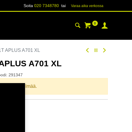
Soita
020 7348780
tai
Varaa aika verk​​​​ossa
0
YHTEYSTIEDOT
TIETOA
1T APLUS A701 XL
 APLUS A701 XL
oodi:
291347
llista yhdistelmää.