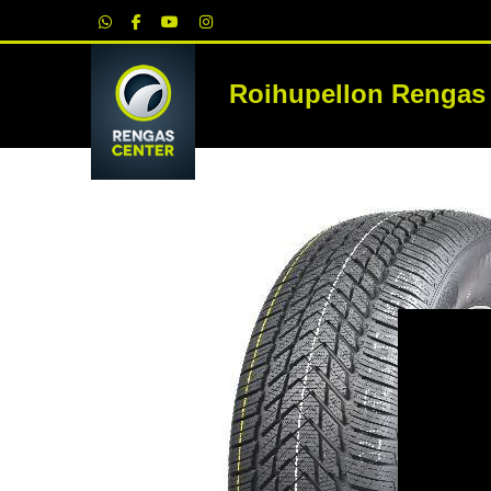
|
Roihupellon Rengas
RE