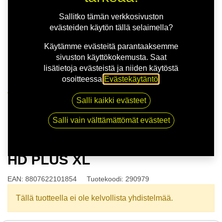
Sallitko tämän verkkosivuston
evästeiden käytön tällä selaimella?
Käytämme evästeitä parantaaksemme
sivuston käyttökokemusta. Saat
lisätietoja evästeistä ja niiden käytöstä
osoitteessa
Evästekäytäntö
.
Kauppa
Salli kaikki evästeet
165/65R14 79T NEXEN N'BLUE HD PLUS XL
Salli vain välttämättömät evästeet
165/65R14 79T NEXEN N'BLUE
HD PLUS XL
EAN:
8807622101854
Tuotekoodi:
290979
Tällä tuotteella ei ole kelvollista yhdistelmää.