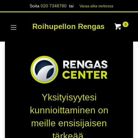
Soita
020 7348780
tai
Varaa aika verk​​​​ossa
Roihupellon Rengas
0
Yksityisyytesi
kunnioittaminen on
meille ensisijaisen
tärkeää.