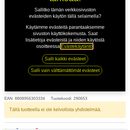
Sallitko tämän verkkosivuston
evästeiden käytön tällä selaimella?
Käytämme evästeitä parantaaksemme
sivuston käyttökokemusta. Saat
lisätietoja evästeistä ja niiden käytöstä
osoitteessa
Evästekäytäntö
.
Kauppa
165/70R14 81T KUMHO WP52 XL
Salli kaikki evästeet
Salli vain välttämättömät evästeet
165/70R14 81T KUMHO WP52
XL
EAN:
8808956303334
Tuotekoodi:
290653
Tällä tuotteella ei ole kelvollista yhdistelmää.