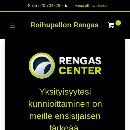
Soita
020 7348780
tai
Varaa aika verk​​​​ossa
Roihupellon Rengas
0
Yksityisyytesi
kunnioittaminen on
meille ensisijaisen
tärkeää.