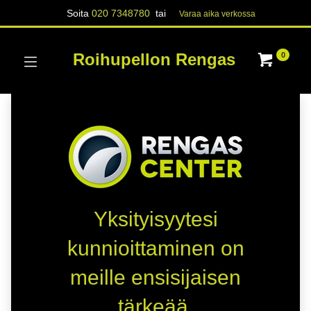
Soita
020 7348780
tai
Varaa aika verk​​​​ossa
Roihupellon Rengas
0
Yksityisyytesi
kunnioittaminen on
meille ensisijaisen
tärkeää.