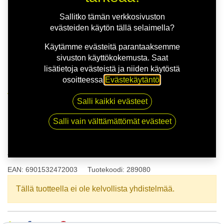
Sallitko tämän verkkosivuston
evästeiden käytön tällä selaimella?
Käytämme evästeitä parantaaksemme
sivuston käyttökokemusta. Saat
lisätietoja evästeistä ja niiden käytöstä
osoitteessa
Evästekäytäntö
.
Kauppa
165/70R13 79T DELINTE AW5 XL
Salli kaikki evästeet
Salli vain välttämättömät evästeet
165/70R13 79T DELINTE AW5
XL
EAN:
6901532472003
Tuotekoodi:
289080
Tällä tuotteella ei ole kelvollista yhdistelmää.