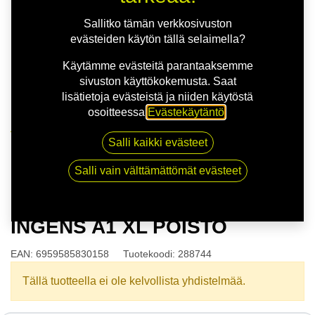
Sallitko tämän verkkosivuston
evästeiden käytön tällä selaimella?
Käytämme evästeitä parantaaksemme
sivuston käyttökokemusta. Saat
lisätietoja evästeistä ja niiden käytöstä
osoitteessa
Evästekäytäntö
.
Kauppa
Salli kaikki evästeet
175/65R14 86H ANTARES INGENS A1 XL POISTO
Salli vain välttämättömät evästeet
175/65R14 86H ANTARES
INGENS A1 XL POISTO
EAN:
6959585830158
Tuotekoodi:
288744
Tällä tuotteella ei ole kelvollista yhdistelmää.