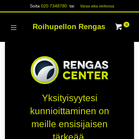
Soita
020 7348780
tai
Varaa aika verk​​​​ossa
Roihupellon Rengas
0
Yksityisyytesi
kunnioittaminen on
meille ensisijaisen
tärkeää.