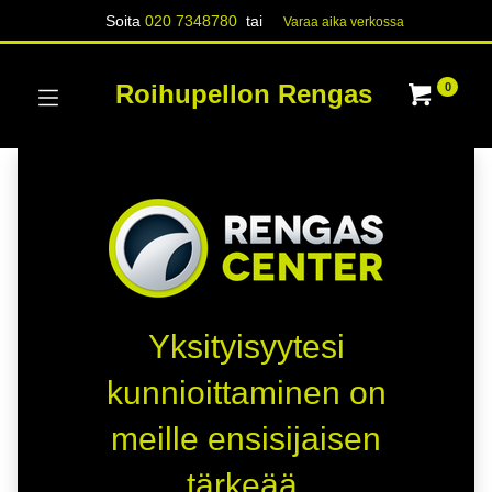
Soita
020 7348780
tai
Varaa aika verk​​​​ossa
Roihupellon Rengas
0
Yksityisyytesi
kunnioittaminen on
meille ensisijaisen
tärkeää.