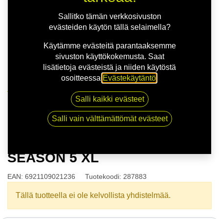
Sallitko tämän verkkosivuston
evästeiden käytön tällä selaimella?
Käytämme evästeitä parantaaksemme
sivuston käyttökokemusta. Saat
lisätietoja evästeistä ja niiden käytöstä
osoitteessa
Evästekäytäntö
.
Kauppa
Salli kaikki evästeet
165/70R13 79T TYFOON ALL SEASON 5 XL
Salli vain välttämättömät evästeet
165/70R13 79T TYFOON ALL
SEASON 5 XL
EAN:
6921109021236
Tuotekoodi:
287883
Tällä tuotteella ei ole kelvollista yhdistelmää.