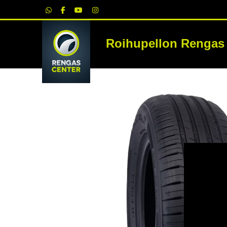
|
Roihupellon Rengas
RE