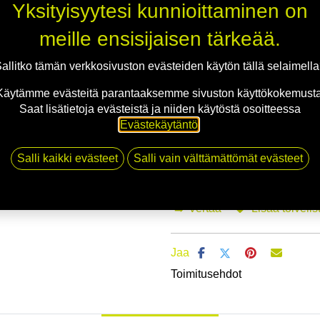
Yksityisyytesi kunnioittaminen on
meille ensisijaisen tärkeää.
Mikäli valitset asennuksen, pääs
allitko tämän verkkosivuston evästeiden käytön tällä selaimell
1
X 165/70R14 81T GOODRIDE Z-107
Käytämme evästeitä parantaaksemme sivuston käyttökokemusta
EI ASENNUSTA
Saat lisätietoja evästeistä ja niiden käytöstä osoitteessa
Evästekäytäntö
.
Salli kaikki evästeet
Salli vain välttämättömät evästeet
Li
Vertaa
Lisää toivelis
Jaa
Toimitusehdot