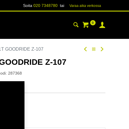
Soita
020 7348780
tai
Varaa aika verk​​​​ossa
0
YHTEYSTIEDOT
TIETOA
81T GOODRIDE Z-107
 GOODRIDE Z-107
odi:
287368
tavilla
ä