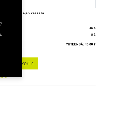
et varaamaan ajan kassalla
a?
46 €
.
0 €
YHTEENSÄ:
46.00 €
sää ostoskoriin
talle