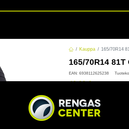
RENGASHOTELLI
NKAAT
VANTEET
PALVELUT
TUOTE
Kauppa
165/70R14 
165/70R14 81T
EAN:
6938112625238
Tuoteko
46,00
€
/ kpl
Toimittajilla (kotimaa):
Saa
Toimitusaika:
1 arkipäivä
Asennuspalvelu