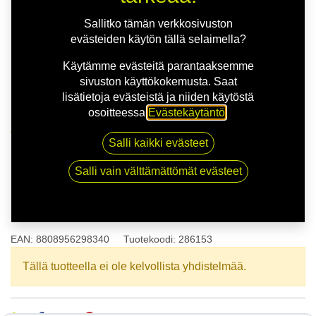
Sallitko tämän verkkosivuston
evästeiden käytön tällä selaimella?
Käytämme evästeitä parantaaksemme
sivuston käyttökokemusta. Saat
lisätietoja evästeistä ja niiden käytöstä
osoitteessa
Evästekäytäntö
.
Kauppa
175/60R16 82H KUMHO SOLUS HA32 XL
Salli kaikki evästeet
Salli vain välttämättömät evästeet
175/60R16 82H KUMHO SOLUS
HA32 XL
EAN:
8808956298340
Tuotekoodi:
286153
Tällä tuotteella ei ole kelvollista yhdistelmää.