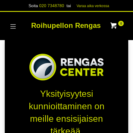
Soita
020 7348780
tai
Varaa aika verk​​​​ossa
Roihupellon Rengas
0
Yksityisyytesi
kunnioittaminen on
meille ensisijaisen
tärkeää.