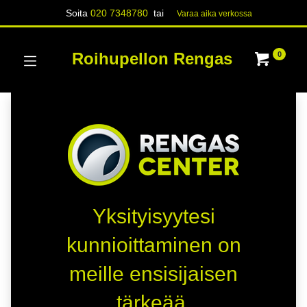
Soita
020 7348780
tai
Varaa aika verk​​​​ossa
Roihupellon Rengas
0
Yksityisyytesi
kunnioittaminen on
meille ensisijaisen
tärkeää.