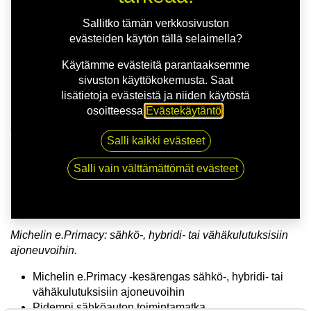
Sallitko tämän verkkosivuston
evästeiden käytön tällä selaimella?
Käytämme evästeitä parantaaksemme
sivuston käyttökokemusta. Saat
lisätietoja evästeistä ja niiden käytöstä
osoitteessa
Evästekäytäntö
.
Kauppa
175/60R18 85H MICHELIN E PRIMACY
Salli kaikki evästeet
Salli vain välttämättömät evästeet
175/60R18 85H MICHELIN E
PRIMACY
Michelin e.Primacy: sähkö-, hybridi- tai vähäkulutuksisiin
ajoneuvoihin.
Michelin e.Primacy -kesärengas sähkö-, hybridi- tai
vähäkulutuksisiin ajoneuvoihin
Pidempi sähköauton toimintamatka