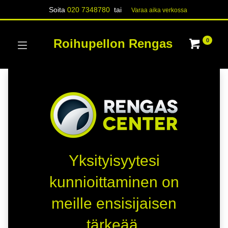
Soita
020 7348780
tai
Varaa aika verk​​​​ossa
Roihupellon Rengas
0
Yksityisyytesi
kunnioittaminen on
meille ensisijaisen
tärkeää.