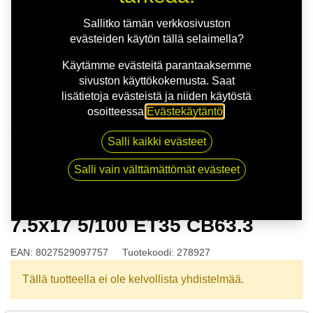
Sallitko tämän verkkosivuston
evästeiden käytön tällä selaimella?
Käytämme evästeitä parantaaksemme
sivuston käyttökokemusta. Saat
lisätietoja evästeistä ja niiden käytöstä
osoitteessa
Evästekäytäntö
.
Kauppa
Salli kaikki evästeet
O.Z.RACING MSW MSW86 7.5x17 5/100 ET35 CB63.3
Salli vain välttämättömät evästeet
O.Z.RACING MSW MSW86
7.5x17 5/100 ET35 CB63.3
EAN:
8027529097757
Tuotekoodi:
278927
Tällä tuotteella ei ole kelvollista yhdistelmää.