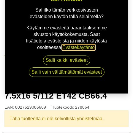
Sallitko tämän verkkosivuston
evästeiden käytön tällä selaimella?
Käytämme evästeitä parantaaksemme
sivuston käyttökokemusta. Saat
lisätietoja evästeistä ja niiden käytöstä
osoitteessa
Evästekäytäntö
.
Kauppa
Salli kaikki evästeet
O.Z.RACING MSW MSW85 7.5x16 5/112 ET42 CB66.4
Salli vain välttämättömät evästeet
O.Z.RACING MSW MSW85
7.5x16 5/112 ET42 CB66.4
EAN:
8027529086669
Tuotekoodi:
278864
Tällä tuotteella ei ole kelvollista yhdistelmää.