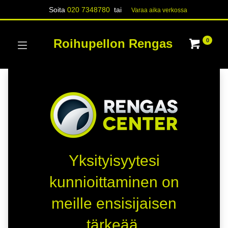
Soita
020 7348780
tai
Varaa aika verk​​​​ossa
Roihupellon Rengas
0
Yksityisyytesi
kunnioittaminen on
meille ensisijaisen
tärkeää.