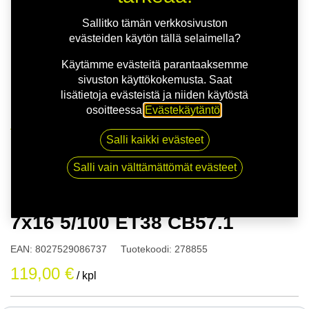
Sallitko tämän verkkosivuston
evästeiden käytön tällä selaimella?
Käytämme evästeitä parantaaksemme
sivuston käyttökokemusta. Saat
lisätietoja evästeistä ja niiden käytöstä
osoitteessa
Evästekäytäntö
.
Kauppa
Salli kaikki evästeet
O.Z.RACING MSW MSW85 7x16 5/100 ET38 CB57.1
Salli vain välttämättömät evästeet
O.Z.RACING MSW MSW85
7x16 5/100 ET38 CB57.1
EAN:
8027529086737
Tuotekoodi:
278855
119,00
€
/ kpl