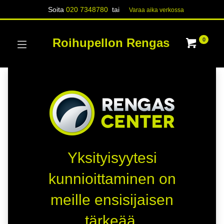
Soita
020 7348780
tai
Varaa aika verk​​​​ossa
Roihupellon Rengas
0
Yksityisyytesi
kunnioittaminen on
meille ensisijaisen
tärkeää.