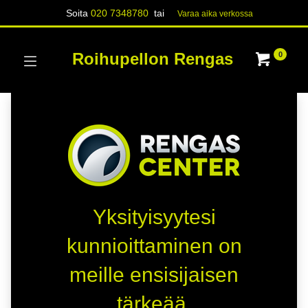
Soita
020 7348780
tai
Varaa aika verk​​​​ossa
Roihupellon Rengas
0
Yksityisyytesi
kunnioittaminen on
meille ensisijaisen
tärkeää.