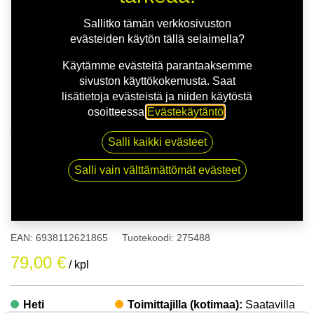
Sallitko tämän verkkosivuston
evästeiden käytön tällä selaimella?
Käytämme evästeitä parantaaksemme
sivuston käyttökokemusta. Saat
lisätietoja evästeistä ja niiden käytöstä
osoitteessa
Evästekäytäntö
.
Kauppa
175/65R14 86T WESTLAKE Z-506 XL
Salli kaikki evästeet
Salli vain välttämättömät evästeet
175/65R14 86T WESTLAKE Z-
506 XL
EAN:
6938112621865
Tuotekoodi:
275488
79,00
€
/ kpl
Heti
Toimittajilla (kotimaa):
Saatavilla