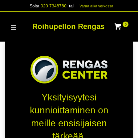
Soita
020 7348780
tai
Varaa aika verk​​​​ossa
Roihupellon Rengas
0
Yksityisyytesi
kunnioittaminen on
meille ensisijaisen
tärkeää.