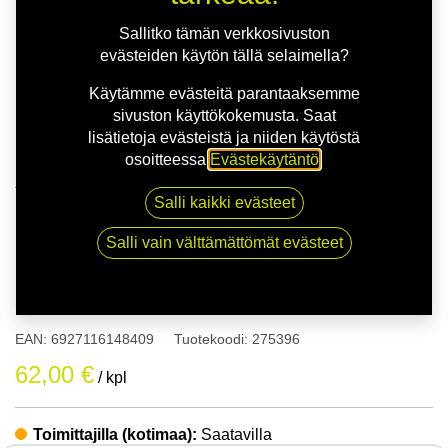
Sallitko tämän verkkosivuston
evästeiden käytön tällä selaimella?
Käytämme evästeitä parantaaksemme
sivuston käyttökokemusta. Saat
lisätietoja evästeistä ja niiden käytöstä
osoitteessa
Evästekäytäntö
.
Kauppa
165/70R13 79T WESTLAKE SW618
Salli kaikki evästeet
Salli vain välttämättömät evästeet
165/70R13 79T WESTLAKE
SW618
EAN:
6927116148409
Tuotekoodi:
275396
62,00
€
/ kpl
Toimittajilla (kotimaa):
Saatavilla