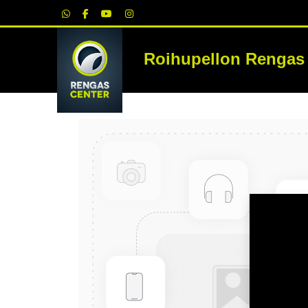
|
Roihupellon Rengas
RE