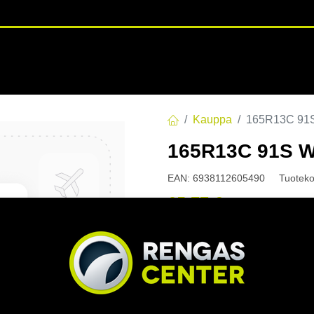
RENGASHOTELLI
NKAAT
VANTEET
PALVELUT
TUOTE
Kauppa
165R13C 91
165R13C 91S 
EAN:
6938112605490
Tuoteko
65,77
€
/ kpl
Toimittajilla (kotimaa):
Saa
Toimitusaika:
1 arkipäivä
Asennuspalvelu