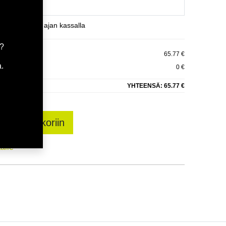
et varaamaan ajan kassalla
a?
65.77 €
.
0 €
YHTEENSÄ:
65.77 €
sää ostoskoriin
talle