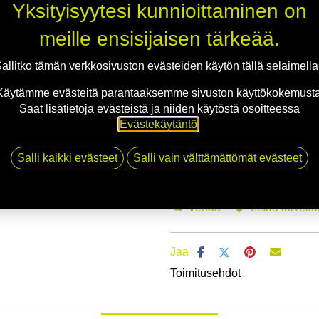
Yksityisyytesi kunnioittaminen on
meille ensisijaisen tärkeää.
Mikäli valitset asennuksen, pääs
allitko tämän verkkosivuston evästeiden käytön tällä selaimell
1
X 165R13C 91S WESTLAKE H188
Käytämme evästeitä parantaaksemme sivuston käyttökokemusta
EI ASENNUSTA
Saat lisätietoja evästeistä ja niiden käytöstä osoitteessa
Evästekäytäntö
.
Salli kaikki evästeet
Salli vain välttämättömät evästeet
Li
Vertaa
Lisää toivelis
Jaa
Toimitusehdot