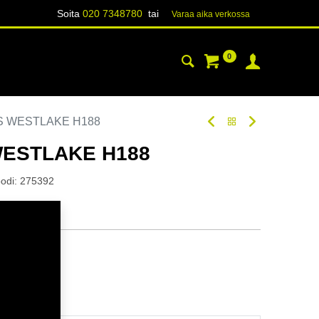
Soita
020 7348780
tai
Varaa aika verk​​​​ossa
0
YHTEYSTIEDOT
TIETOA
S WESTLAKE H188
WESTLAKE H188
odi:
275392
tavilla
ä