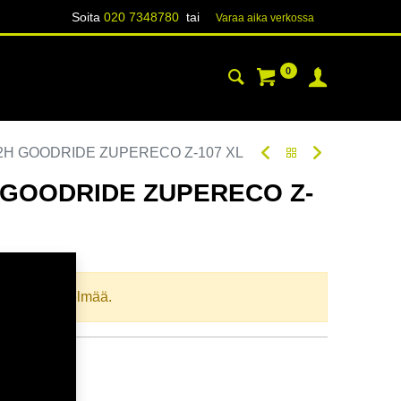
Soita
020 7348780
tai
Varaa aika verk​​​​ossa
0
YHTEYSTIEDOT
TIETOA
82H GOODRIDE ZUPERECO Z-107 XL
H GOODRIDE ZUPERECO Z-
odi:
275368
llista yhdistelmää.