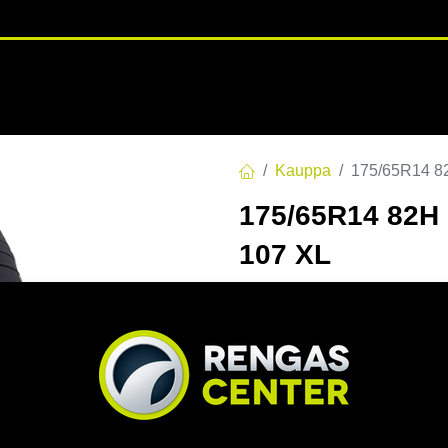
RENGASHOTELLI
NKAAT
VANTEET
PALVELUT
TUOTE
Kauppa
175/65R14 
175/65R14 82
107 XL
EAN:
6938112620578
Tuoteko
Tällä tuotteella ei ole kelvo
Jaa
Toimitusehdot