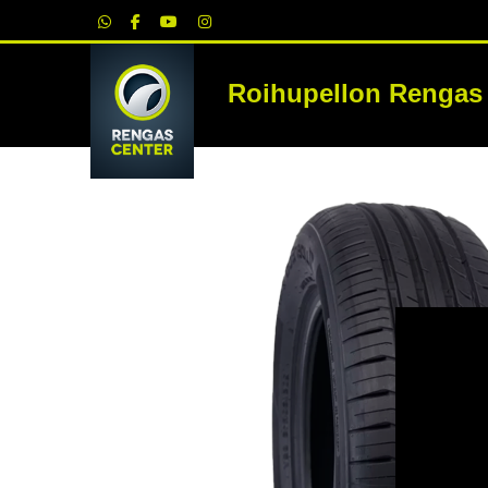
|
Roihupellon Rengas
RE