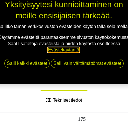
Yksityisyytesi kunnioittaminen on
meille ensisijaisen tärkeää.
allitko tämän verkkosivuston evästeiden käytön tällä selaimell
Käytämme evästeitä parantaaksemme sivuston käyttökokemusta
Saat lisätietoja evästeistä ja niiden käytöstä osoitteessa
Evästekäytäntö
.
Salli kaikki evästeet
Salli vain välttämättömät evästeet
Tekniset tiedot
175